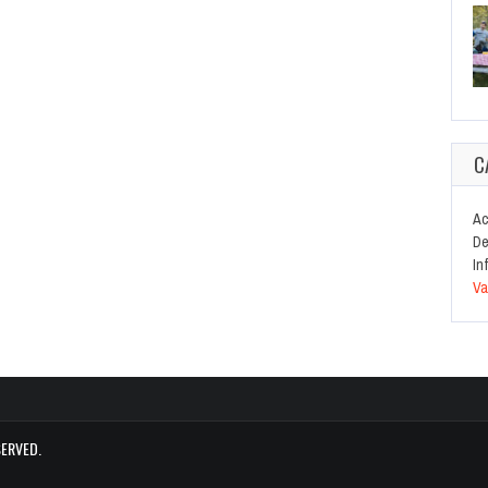
C
Ac
De
In
Va
SERVED.