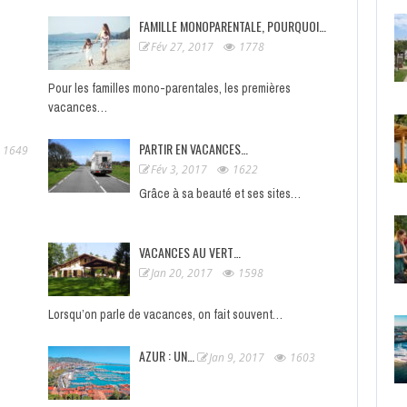
FAMILLE MONOPARENTALE, POURQUOI…
Fév 27, 2017
1778
Pour les familles mono-parentales, les premières
vacances…
PARTIR EN VACANCES…
1649
Fév 3, 2017
1622
Grâce à sa beauté et ses sites…
VACANCES AU VERT…
Jan 20, 2017
1598
Lorsqu’on parle de vacances, on fait souvent…
AZUR : UN…
Jan 9, 2017
1603