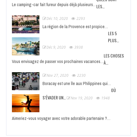
Le camping-car fait fureur depuis déjà plusieurs…
LES…
Déc 10, 2020
2293
La région de la Provence est propice…
LES 5
PLUS…
Déc 9, 2020
3938
LES CHOSES
Vous envisagez de passer vos prochaines vacances…
À…
Nov 27, 2020
2230
Boracay est une île aux Philippines qui…
OÙ
S’ÉVADER UN…
Nov 19, 2020
1948
Aimeriez-vous voyager avec votre adorable partenaire ?…