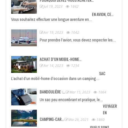
Juil 19, 2023
1842
EN AVION, CE…
Vous souhaitez effectuer une longue aventure en…
Avr 19, 2023
1042
Pour prendre l’avion, vous devez respecter les…
ACHAT D’UN MOBIL-HOME…
Avr 14, 2023
1234
SAC
L’achat d’un mobil-home d’occasion dans un camping…
BANDOULIÈRE :…
Mar 15, 2023
1064
Un sac peu encombrant et pratique, le…
VOYAGER
EN
CAMPING-CAR…
Mai 26, 2021
1860
QUELS SONT