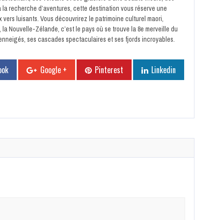
s à la recherche d’aventures, cette destination vous réserve une
x vers luisants. Vous découvrirez le patrimoine culturel maori,
s, la Nouvelle-Zélande, c’est le pays où se trouve la 8e merveille du
nneigés, ses cascades spectaculaires et ses fjords incroyables.
ook
Google +
Pinterest
Linkedin