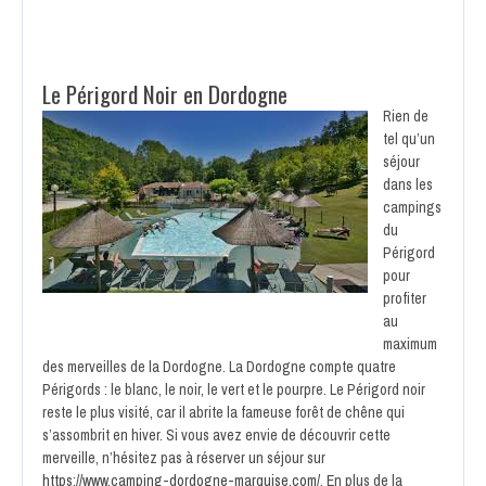
Le Périgord Noir en Dordogne
Rien de
tel qu’un
séjour
dans les
campings
du
Périgord
pour
profiter
au
maximum
des merveilles de la Dordogne. La Dordogne compte quatre
Périgords : le blanc, le noir, le vert et le pourpre. Le Périgord noir
reste le plus visité, car il abrite la fameuse forêt de chêne qui
s’assombrit en hiver. Si vous avez envie de découvrir cette
merveille, n’hésitez pas à réserver un séjour sur
https://www.camping-dordogne-marquise.com/
. En plus de la