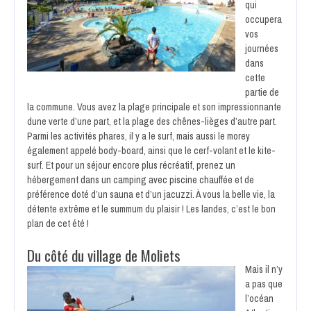
qui
occupera
vos
journées
dans
cette
partie de
la commune. Vous avez la plage principale et son impressionnante
dune verte d’une part, et la plage des chênes-lièges d’autre part.
Parmi les activités phares, il y a le surf, mais aussi le morey
également appelé body-board, ainsi que le cerf-volant et le kite-
surf. Et pour un séjour encore plus récréatif, prenez un
hébergement
dans un camping avec piscine chauffée
et de
préférence doté d’un sauna et d’un jacuzzi. À vous la belle vie, la
détente extrême et le summum du plaisir ! Les landes, c’est le bon
plan de cet été !
Du côté du village de Moliets
Mais il n’y
a pas que
l’océan