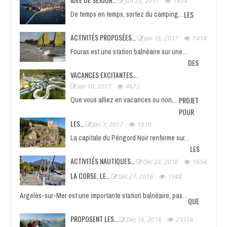
Jan 23, 2017
1454
LES
De temps en temps, sortez du camping…
ACTIVITÉS PROPOSÉES…
Jan 16, 2017
1414
Fouras est une station balnéaire sur une…
DES
VACANCES EXCITANTES…
Jan 10, 2017
4672
PROJET
Que vous alliez en vacances ou non,…
POUR
LES…
Jan 3, 2017
1610
La capitale du Périgord Noir renferme sur…
LES
ACTIVITÉS NAUTIQUES…
Déc 28, 2016
1654
LA CORSE, LE…
Déc 27, 2016
1548
Argelès-sur-Mer est une importante station balnéaire, pas…
QUE
PROPOSENT LES…
Déc 16, 2016
23356