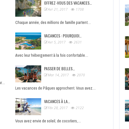
OFFREZ-VOUS DES VACANCES…
Avr 21, 2017
1708
Chaque année, des millions de famille partent…
VACANCES : POURQUOI…
Avr 5, 2017
2631
Avec leur hébergement à la fois confortable…
PASSER DE BELLES…
Mar 14, 2017
2070
ur…
Les vacances de Pâques approchent. Vous avez…
VACANCES À LA…
Fév 28, 2017
2122
Vous avez envie de soleil, de cocotiers,…