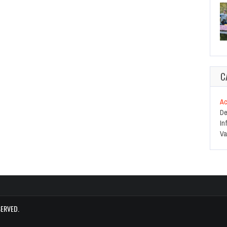
C
Ac
De
In
Va
SERVED.