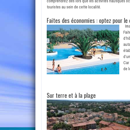
comprendrez dès lors que les activités nautiques oc
touristes au sein de cette localité.
Faites des économies : optez pour le
Ima
Fait
d’hô
auta
étab
d’un
Car 
de l
Sur terre et à la plage