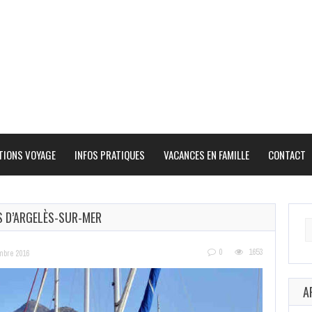
TIONS VOYAGE
INFOS PRATIQUES
VACANCES EN FAMILLE
CONTACT
S D’ARGELÈS-SUR-MER
Se
fo
0
1653
mbre 2016
A