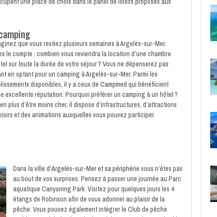
cupent une place de choix dans le panel de loisirs proposés aux
 camping
ginez que vous restiez plusieurs semaines à Argelès-sur-Mer.
es le compte : combien vous reviendra la location d’une chambre
tel sur toute la durée de votre séjour ? Vous ne dépenserez pas
nt en optant pour un camping à Argelès-sur-Mer. Parmi les
lissements disponibles, il y a ceux de
Campmed
qui bénéficient
e excellente réputation. Pourquoi préférer un camping à un hôtel ?
en plus d’être moins cher, il dispose d’infrastructures, d’attractions
oisirs et des animations auxquelles vous pouvez participer.
Dans la
ville d’Argelès-sur-Mer et sa périphérie
vous n’êtes pas
au bout de vos surprises. Pensez à passer une journée au Parc
aquatique Canyoning Park. Visitez pour quelques jours les 4
étangs de Robinson afin de vous adonner au plaisir de la
pêche. Vous pouvez également intégrer le Club de pêche