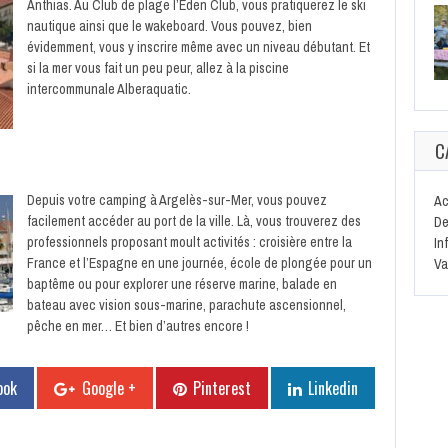
Anthias. Au Club de plage l’Eden Club, vous pratiquerez le ski
nautique ainsi que le wakeboard. Vous pouvez, bien
évidemment, vous y inscrire même avec un niveau débutant. Et
si la mer vous fait un peu peur, allez à la piscine
intercommunale Alberaquatic.
C
Depuis votre camping à Argelès-sur-Mer, vous pouvez
Ac
facilement accéder au port de la ville. Là, vous trouverez des
De
professionnels proposant moult activités : croisière entre la
In
France et l’Espagne en une journée, école de plongée pour un
Va
baptême ou pour explorer une réserve marine, balade en
bateau avec vision sous-marine, parachute ascensionnel,
pêche en mer… Et bien d’autres encore !
ook
Google +
Pinterest
Linkedin