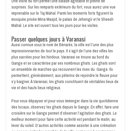
Une visite du fort permet une balade agréable et pleine de
surprises. Sur les remparts extérieurs du fort, vous aurez une vue
imprenable sur le Taj Mahal. Parmi les moments forts figurent la
mosquée privée Mina Masjid, le palais de Jehengir et le Sheesh
Mahal. Le site est ouvert tous les jours pour les visites.
Passer quelques jours à Varanasi
Aussi connue sous le nom de Bénarès, la ville est l’une des plus
impressionnantes de tout le pays. Il s’agit de l’une des villes les
plus sacrées pour les hindous. Varanasi se trouve au bord du
Gange et se caractérise par ses nombreux ghats. Les ghats sont
un ensemble de marches qui recouvrent les rives du Gange. Ils
permettent, généralement, aux pèlerins de rejoindre le fleuve pour
s’y baigner. À Varanasi, les ghats constituent de véritables lieux de
vie et des hauts lieux religieux.
Pour vous dépayser et pour vous immerger dans la vie quotidienne
des locaux, observez les ghats depuis le Gange. En effet, faire une
croisière sur le Gange permet d’observer l’agitation des ghats. Le
meilleur moment pour faire cette activité est pendant le matin, au
lever du soleil. D’autres activités comme assister à une crémation