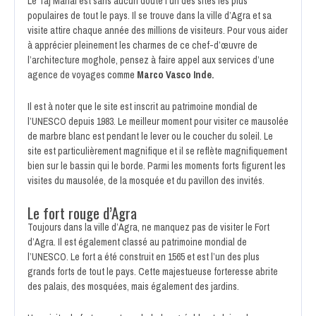
Le Taj Mahal est sans aucun doute l’un des sites les plus
populaires de tout le pays. Il se trouve dans la ville d’Agra et sa
visite attire chaque année des millions de visiteurs. Pour vous aider
à apprécier pleinement les charmes de ce chef-d’œuvre de
l’architecture moghole, pensez à faire appel aux services d’une
agence de voyages
comme
Marco Vasco Inde
.
Il est à noter que le site est inscrit au patrimoine mondial de
l’UNESCO depuis 1983. Le meilleur moment pour visiter ce mausolée
de marbre blanc est pendant le lever ou le coucher du soleil. Le
site est particulièrement magnifique et il se reflète magnifiquement
bien sur le bassin qui le borde. Parmi les moments forts figurent les
visites du mausolée, de la mosquée et du pavillon des invités.
Le fort rouge d’Agra
Toujours dans la ville d’Agra, ne manquez pas de visiter le Fort
d’Agra. Il est également classé au patrimoine mondial de
l’UNESCO. Le fort a été construit en 1565 et est l’un des plus
grands forts de tout le pays. Cette majestueuse forteresse abrite
des palais, des mosquées, mais également des jardins.