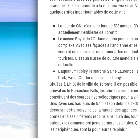
branchés. Elle s’apparente à la ville new-yorkaise. V
quelques sites incontournables de cette ville :
La tour de CN : c’est une tour de 533 mètres. C’
actuellement l’emblème de Toronto.
Le musée Royal de l’Ontario connu pour son ar
complexe. Avec ses façades à l’ancienne et se
verre et en aluminium, ce dernier attire une fou
touristes. C’est un musée de culture mondiale e
naturelle.
L’aquarium Ripley, le marché Saint-Laurence, l
Park, Eaton Center et la liste est longue.
Situées à 1 h 30 de la ville de Toronto, il est possibl
cheval ou le Horseshoe Falls, les chutes américaines
constituent des sources hydroélectriques pour la vill
Unis. Avec ses hauteurs de 57 m et son débit de 280
découvrir cette merveille de la nature, des agences 
chutes et à ses différents recoins ainsi qu’à des tou
bateaux les emmèneront juste derrière les chutes. Q
les périphériques sont là pour leur faire plaisir.