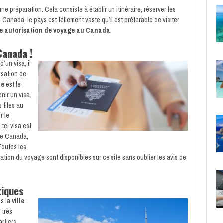
ne préparation. Cela consiste à établir un itinéraire, réserver les
 Canada, le pays est tellement vaste qu’il est préférable de visiter
ne autorisation de voyage au Canada.
Canada !
’un visa, il
isation de
ne
est le
nir un visa.
 files au
r le
 tel visa est
 le Canada,
Toutes les
sation du voyage sont disponibles sur ce site sans oublier les avis de
tiques
ns la
ville
 très
rtiers