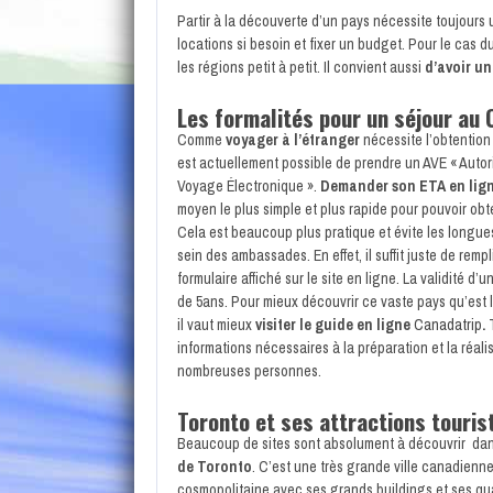
Partir à la découverte d’un pays nécessite toujours u
locations si besoin et fixer un budget. Pour le cas du
les régions petit à petit. Il convient aussi
d’avoir u
Les formalités pour un séjour au 
Comme
voyager à l’étranger
nécessite l’obtention d
est actuellement possible de prendre un AVE « Autor
Voyage Électronique ».
Demander son ETA en lig
moyen le plus simple et plus rapide pour pouvoir obte
Cela est beaucoup plus pratique et évite les longues
sein des ambassades. En effet, il suffit juste de rempli
formulaire affiché sur le site en ligne. La validité d’un
de 5ans. Pour mieux découvrir ce vaste pays qu’est
il vaut mieux
visiter le guide en ligne
Canadatrip
.
informations nécessaires à la préparation et la réali
nombreuses personnes.
Toronto et ses attractions touris
Beaucoup de sites sont absolument à découvrir da
de Toronto
. C’est une très grande ville canadienne
cosmopolitaine avec ses grands buildings et ses qua