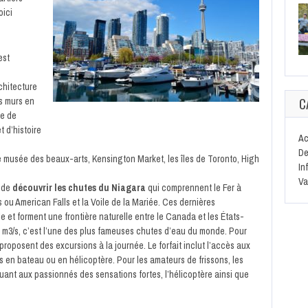
oici
est
chitecture
s murs en
C
le de
t d’histoire
Ac
De
e musée des beaux-arts, Kensington Market, les îles de Toronto, High
In
Va
e de
découvrir les chutes du Niagara
qui comprennent le Fer à
 ou American Falls et la Voile de la Mariée. Ces dernières
e et forment une frontière naturelle entre le Canada et les États-
0 m3/s, c’est l’une des plus fameuses chutes d’eau du monde. Pour
proposent des excursions à la journée. Le forfait inclut l’accès aux
rs en bateau ou en hélicoptère. Pour les amateurs de frissons, les
uant aux passionnés des sensations fortes, l’hélicoptère ainsi que