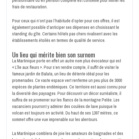
pensionnaire ou en pension complète est conseillé pour limiter les
frais de restauration.
Pour ceux qui n’ont pas l’habitude d’opter pour ces offres, il est
également possible d’anticiper ses dépenses en choisissant le
standing du gîte. Certains hôtels pas chers rivalisent avec les
établissements étoilés en termes de qualité de service.
Un lieu qui mérite bien son surnom
La Martinique porte en effet un autre nom plus évocateur qui est
« L’île aux fleurs ». Pour s’en rendre compte, il suffit de visiter le
fameux jardin de Balata, un lieu de détente idéal pour les
promenades. Ce vaste espace vert renferme un peu plus de 3000
espèces de plantes endémiques. Ce territoire est aussi connu pour
la diversité des paysages. Pour découvrir un décor surréaliste, il
suffira de se promener sur les flancs de la montagne Pelée. Les
vacanciers pourront y admirer des coulées de lave puisque le
volcan est toujours en activité. Du haut de ses 1397 mètres, ce
sommet offre une vue imprenable sur les alentours.
La Martinique comblera de joie les amateurs de baignades et des