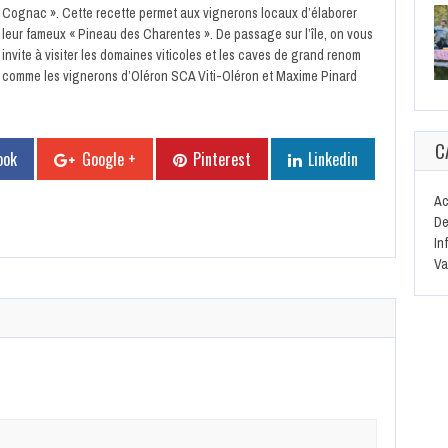
Cognac ». Cette recette permet aux vignerons locaux d’élaborer
leur fameux « Pineau des Charentes ». De passage sur l’île, on vous
invite à visiter les domaines viticoles et les caves de grand renom
comme les vignerons d’Oléron SCA Viti-Oléron et Maxime Pinard
C
ook
Google +
Pinterest
Linkedin
Ac
De
In
Va