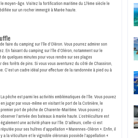
le moyen-âge. Visitez la fortification maritime du 17ème siècle le
 édifiée sur un rocher immergé à Marée haute.
uffle
 de faire du camping sur l’île d’Oléron. Vous pourrez admirer son
. En faisant du camping sur l’île d’Oléron, notamment sur le
ffit de quelques minutes pour vous rendre sur ses plages
r des forêts de pins. Si vous vous aventurez du côté de Chassiron,
e. C’est un cadre idéal pour effectuer de la randonnée à pied ou à
La pêche est parmi les activités emblématiques de l’île. Vous pouvez
en juger par vous-même en visitant le port de la Cotinière, le
premier port de pêche de Charente-Maritime. Vous pouvez y
observer l’arrivée des bateaux à marée haute. L’ostréiculture est
également une activité phare sur l’île. D’ailleurs, celle-ci est
réputée pour ses huîtres d’appellation « Marennes-Oléron ». Enfin, il
y a la viticulture et le vignoble oléronais possède l’appellation «