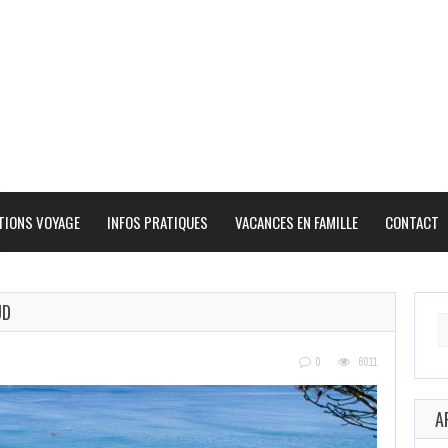
TIONS VOYAGE
INFOS PRATIQUES
VACANCES EN FAMILLE
CONTACT
UD
Se
fo
0
6011
A