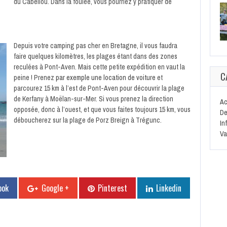
du Cabellou. Dans la foulée, vous pourriez y pratiquer de
Depuis votre camping pas cher en Bretagne, il vous faudra
faire quelques kilomètres, les plages étant dans des zones
reculées à Pont-Aven. Mais cette petite expédition en vaut la
C
peine ! Prenez
par exemple une location de voiture
et
parcourez 15 km à l’est de Pont-Aven pour découvrir la plage
de Kerfany à Moëlan-sur-Mer. Si vous prenez la direction
Ac
opposée, donc à l’ouest, et que vous faites toujours 15 km, vous
De
déboucherez sur la plage de Porz Breign à Trégunc.
In
Va
ook
Google +
Pinterest
Linkedin