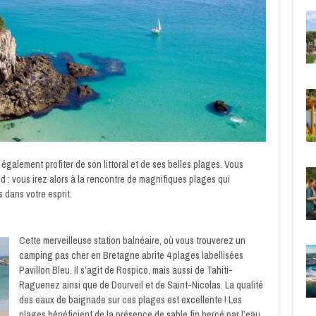
galement profiter de son littoral et de ses belles plages. Vous
ud : vous irez alors à la rencontre de magnifiques plages qui
 dans votre esprit.
Cette merveilleuse station balnéaire, où
vous trouverez un
camping pas cher en Bretagne
abrite 4 plages labellisées
Pavillon Bleu. Il s’agit de Rospico, mais aussi de Tahiti-
Raguenez ainsi que de Dourveil et de Saint-Nicolas. La qualité
des eaux de baignade sur ces plages est excellente ! Les
plages bénéficient de la présence de sable fin bercé par l’eau