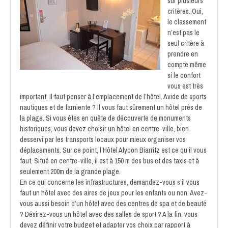
sur plusieurs
critères. Oui,
le classement
n’est pas le
seul critère à
prendre en
compte même
si le confort
vous est très
important. Il faut penser à l’emplacement de l’hôtel. Avide de sports
nautiques et de farniente ? Il vous faut sûrement un hôtel près de
la plage. Si vous êtes en quête de découverte de monuments
historiques, vous devez choisir un hôtel en centre-ville, bien
desservi par les transports locaux pour mieux organiser vos
déplacements. Sur ce point, l’
Hôtel Alycon Biarritz
est ce qu’il vous
faut. Situé en centre-ville, il est à 150 m des bus et des taxis et à
seulement 200m de la grande plage.
En ce qui concerne les infrastructures, demandez-vous s’il vous
faut un hôtel avec des aires de jeux pour les enfants ou non. Avez-
vous aussi besoin d’un hôtel avec des centres de spa et de beauté
? Désirez-vous un hôtel avec des salles de sport ? A la fin, vous
devez définir votre budget et adapter vos choix par rapport à