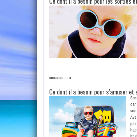
Ce dont il a besoin pour les sorties et
moustiquaire.
Ce dont il a besoin pour s’amuser et
Ses
car 
son
Ave
pas 
habi
brum