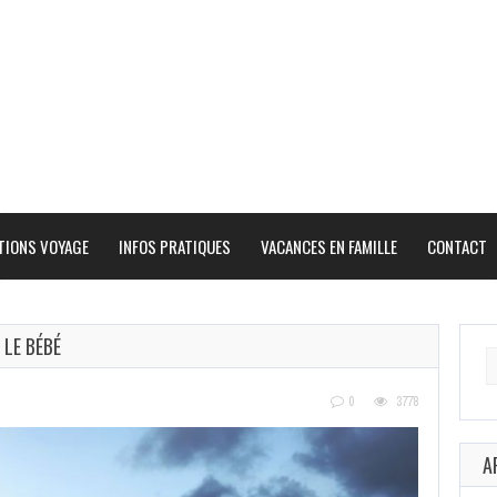
TIONS VOYAGE
INFOS PRATIQUES
VACANCES EN FAMILLE
CONTACT
 LE BÉBÉ
Se
fo
0
3778
A