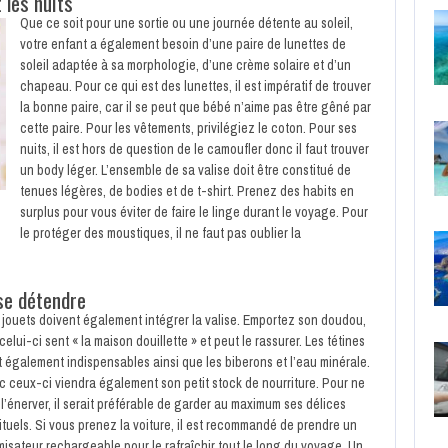
 les nuits
Que ce soit pour une sortie ou une journée détente au soleil,
votre enfant a également besoin d’une paire de lunettes de
soleil adaptée à sa morphologie, d’une crème solaire et d’un
chapeau. Pour ce qui est des lunettes, il est impératif de trouver
la bonne paire, car il se peut que bébé n’aime pas être gêné par
cette paire. Pour les vêtements, privilégiez le coton. Pour ses
nuits, il est hors de question de le camoufler donc il faut trouver
un body léger. L’ensemble de sa valise doit être constitué de
tenues légères, de bodies et de t-shirt. Prenez des habits en
surplus pour vous éviter de faire le linge durant le voyage. Pour
le protéger des moustiques, il ne faut pas oublier la
 se détendre
 jouets doivent également intégrer la valise. Emportez son doudou,
celui-ci sent « la maison douillette » et peut le rassurer. Les tétines
t également indispensables ainsi que les biberons et l’eau minérale.
c ceux-ci viendra également son petit stock de nourriture. Pour ne
l’énerver, il serait préférable de garder au maximum ses délices
tuels. Si vous prenez la voiture, il est recommandé de prendre un
isateur rechargeable pour le rafraîchir tout le long du voyage. Un