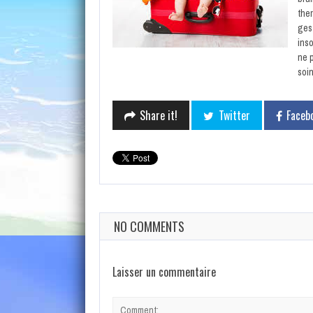
the
ges
inso
ne 
soi
Share it!
Twitter
Faceb
NO COMMENTS
Laisser un commentaire